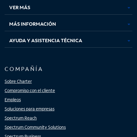
una
una
una
una
VER MÁS
pestaña
pestaña
pestaña
pestaña
nueva
nueva
nueva
nueva
MÁS INFORMACIÓN
AYUDA Y ASISTENCIA TÉCNICA
COMPAÑÍA
Sobre Charter
Compromiso con el cliente
Empleos
Soluciones para empresas
Spectrum Reach
Spectrum Community Solutions
Spectrum Business