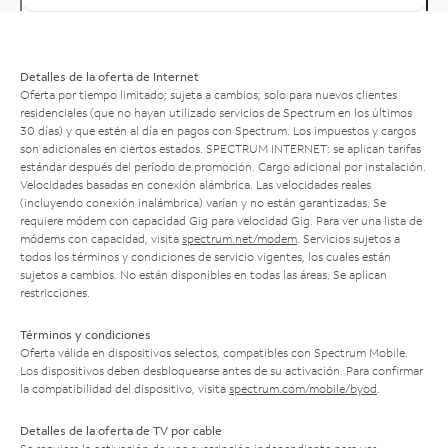
Detalles de la oferta de Internet
Oferta por tiempo limitado; sujeta a cambios; solo para nuevos clientes
residenciales (que no hayan utilizado servicios de Spectrum en los últimos
30 días) y que estén al día en pagos con Spectrum. Los impuestos y cargos
son adicionales en ciertos estados. SPECTRUM INTERNET: se aplican tarifas
estándar después del período de promoción. Cargo adicional por instalación.
Velocidades basadas en conexión alámbrica. Las velocidades reales
(incluyendo conexión inalámbrica) varían y no están garantizadas. Se
requiere módem con capacidad Gig para velocidad Gig. Para ver una lista de
módems con capacidad, visita
spectrum.net/modem
. Servicios sujetos a
todos los términos y condiciones de servicio vigentes, los cuales están
sujetos a cambios. No están disponibles en todas las áreas. Se aplican
restricciones.
Términos y condiciones
Oferta válida en dispositivos selectos, compatibles con Spectrum Mobile.
Los dispositivos deben desbloquearse antes de su activación. Para confirmar
la compatibilidad del dispositivo, visita
spectrum.com/mobile/byod
.
Detalles de la oferta de TV por cable