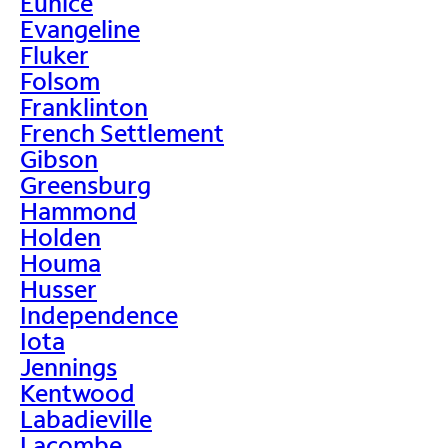
Eunice
Evangeline
Fluker
Folsom
Franklinton
French Settlement
Gibson
Greensburg
Hammond
Holden
Houma
Husser
Independence
Iota
Jennings
Kentwood
Labadieville
Lacombe