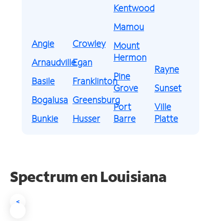
Kentwood
Mamou
Angie
Crowley
Mount
Hermon
Arnaudville
Egan
Rayne
Pine
Basile
Franklinton
Grove
Sunset
Bogalusa
Greensburg
Port
Ville
Bunkie
Husser
Barre
Platte
Spectrum en
Louisiana
<