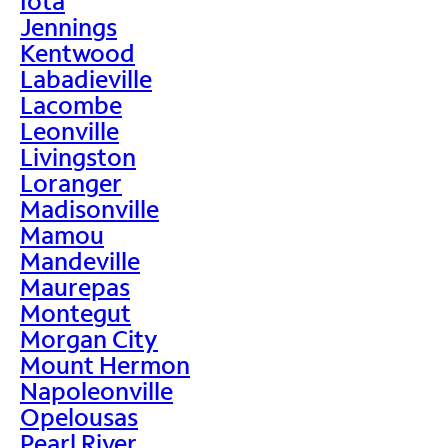
Iota
Jennings
Kentwood
Labadieville
Lacombe
Leonville
Livingston
Loranger
Madisonville
Mamou
Mandeville
Maurepas
Montegut
Morgan City
Mount Hermon
Napoleonville
Opelousas
Pearl River