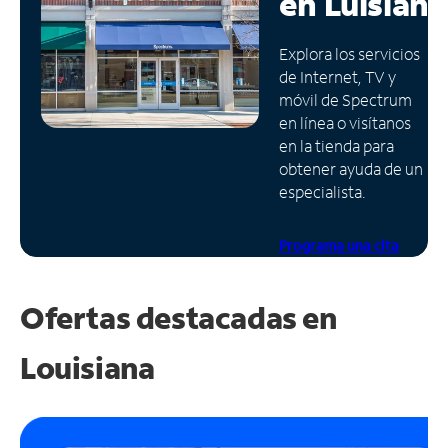
en
Luisiana
Administrar
Explora los servicios
cuenta
de Internet, TV y
Encuentra
móvil de Spectrum
una
en línea o visítanos
tienda
en la tienda para
obtener ayuda de un
especialista.
Programa una cita
Ofertas destacadas en
Louisiana