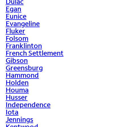
Dulac
Egan
Eunice
Evangeline
Fluker
Folsom
Franklinton
French Settlement
Gibson
Greensburg
Hammond
Holden
Houma
Husser
Independence
Iota
Jennings
Kentwood