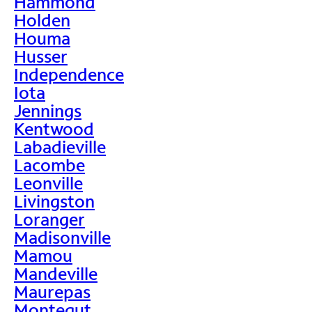
Hammond
Holden
Houma
Husser
Independence
Iota
Jennings
Kentwood
Labadieville
Lacombe
Leonville
Livingston
Loranger
Madisonville
Mamou
Mandeville
Maurepas
Montegut