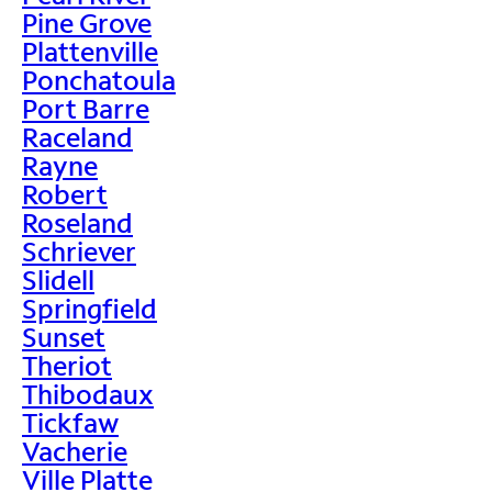
Pine Grove
Plattenville
Ponchatoula
Port Barre
Raceland
Rayne
Robert
Roseland
Schriever
Slidell
Springfield
Sunset
Theriot
Thibodaux
Tickfaw
Vacherie
Ville Platte