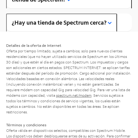
¿Hay una tienda de Spectrum cerca?
Detalles de la oferta de Internet
Oferta por tiempo limitado; sujeta a cambios; solo para nuevos clientes
residenciales (que no hayan utilizado servicios de Spectrum en los últimos
30 días) y que estén al día en pagos con Spectrum. Los impuestos y cargos
son adicionales en ciertos estados. SPECTRUM INTERNET: se aplican tarifas
estándar después del período de promoción. Cargo adicional por instalación.
Velocidades basadas en conexión alámbrica. Las velocidades reales
(incluyendo conexión inalámbrica) varían y no están garantizadas. Se
requiere módem con capacidad Gig para velocidad Gig. Para ver una lista de
módems con capacidad, visita
spectrum.net/modem
. Servicios sujetos a
todos los términos y condiciones de servicio vigentes, los cuales están
sujetos a cambios. No están disponibles en todas las áreas. Se aplican
restricciones.
Términos y condiciones
Oferta válida en dispositivos selectos, compatibles con Spectrum Mobile.
Los dispositivos deben desbloquearse antes de su activación. Para confirmar