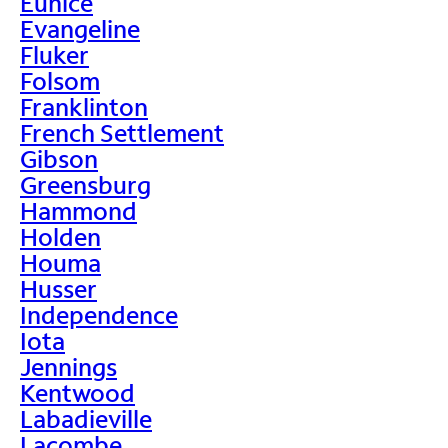
Eunice
Evangeline
Fluker
Folsom
Franklinton
French Settlement
Gibson
Greensburg
Hammond
Holden
Houma
Husser
Independence
Iota
Jennings
Kentwood
Labadieville
Lacombe