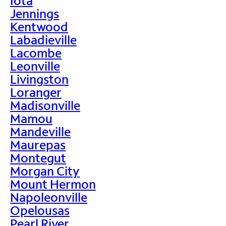
Iota
Jennings
Kentwood
Labadieville
Lacombe
Leonville
Livingston
Loranger
Madisonville
Mamou
Mandeville
Maurepas
Montegut
Morgan City
Mount Hermon
Napoleonville
Opelousas
Pearl River