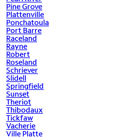
Pine Grove
Plattenville
Ponchatoula
Port Barre
Raceland
Rayne
Robert
Roseland
Schriever
Slidell
Springfield
Sunset
Theriot
Thibodaux
Tickfaw
Vacherie
Ville Platte