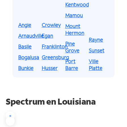
Kentwood
Mamou
Angie
Crowley
Mount
Hermon
Arnaudville
Egan
Rayne
Pine
Basile
Franklinton
Grove
Sunset
Bogalusa
Greensburg
Port
Ville
Bunkie
Husser
Barre
Platte
Spectrum en
Louisiana
<