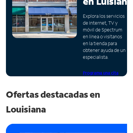
en
Luisiana
Administrar
Explora los servicios
cuenta
de Internet, TV y
Encuentra
móvil de Spectrum
una
en línea o visítanos
tienda
en la tienda para
obtener ayuda de un
especialista.
Programa una cita
Ofertas destacadas en
Louisiana