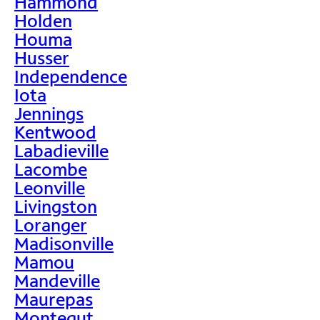
Hammond
Holden
Houma
Husser
Independence
Iota
Jennings
Kentwood
Labadieville
Lacombe
Leonville
Livingston
Loranger
Madisonville
Mamou
Mandeville
Maurepas
Montegut