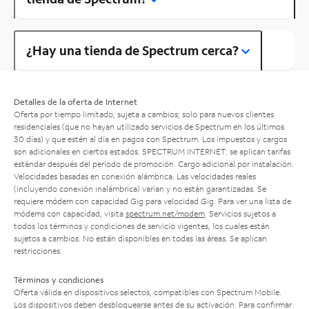
¿Hay una tienda de Spectrum cerca?
Detalles de la oferta de Internet
Oferta por tiempo limitado; sujeta a cambios; solo para nuevos clientes
residenciales (que no hayan utilizado servicios de Spectrum en los últimos
30 días) y que estén al día en pagos con Spectrum. Los impuestos y cargos
son adicionales en ciertos estados. SPECTRUM INTERNET: se aplican tarifas
estándar después del período de promoción. Cargo adicional por instalación.
Velocidades basadas en conexión alámbrica. Las velocidades reales
(incluyendo conexión inalámbrica) varían y no están garantizadas. Se
requiere módem con capacidad Gig para velocidad Gig. Para ver una lista de
módems con capacidad, visita
spectrum.net/modem
. Servicios sujetos a
todos los términos y condiciones de servicio vigentes, los cuales están
sujetos a cambios. No están disponibles en todas las áreas. Se aplican
restricciones.
Términos y condiciones
Oferta válida en dispositivos selectos, compatibles con Spectrum Mobile.
Los dispositivos deben desbloquearse antes de su activación. Para confirmar