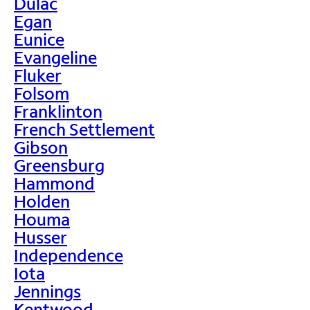
Dulac
Egan
Eunice
Evangeline
Fluker
Folsom
Franklinton
French Settlement
Gibson
Greensburg
Hammond
Holden
Houma
Husser
Independence
Iota
Jennings
Kentwood