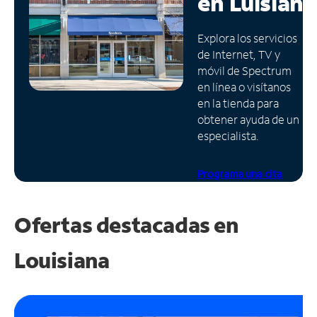
en
Luisiana
Administrar
Explora los servicios
cuenta
de Internet, TV y
Encuentra
móvil de Spectrum
una
en línea o visítanos
tienda
en la tienda para
obtener ayuda de un
especialista.
Programa una cita
Ofertas destacadas en
Louisiana