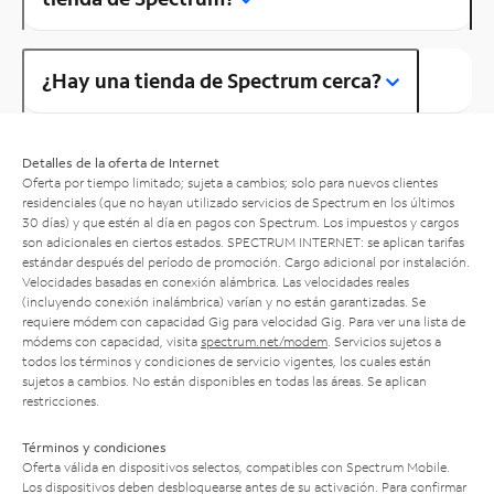
¿Hay una tienda de Spectrum cerca?
Detalles de la oferta de Internet
Oferta por tiempo limitado; sujeta a cambios; solo para nuevos clientes
residenciales (que no hayan utilizado servicios de Spectrum en los últimos
30 días) y que estén al día en pagos con Spectrum. Los impuestos y cargos
son adicionales en ciertos estados. SPECTRUM INTERNET: se aplican tarifas
estándar después del período de promoción. Cargo adicional por instalación.
Velocidades basadas en conexión alámbrica. Las velocidades reales
(incluyendo conexión inalámbrica) varían y no están garantizadas. Se
requiere módem con capacidad Gig para velocidad Gig. Para ver una lista de
módems con capacidad, visita
spectrum.net/modem
. Servicios sujetos a
todos los términos y condiciones de servicio vigentes, los cuales están
sujetos a cambios. No están disponibles en todas las áreas. Se aplican
restricciones.
Términos y condiciones
Oferta válida en dispositivos selectos, compatibles con Spectrum Mobile.
Los dispositivos deben desbloquearse antes de su activación. Para confirmar