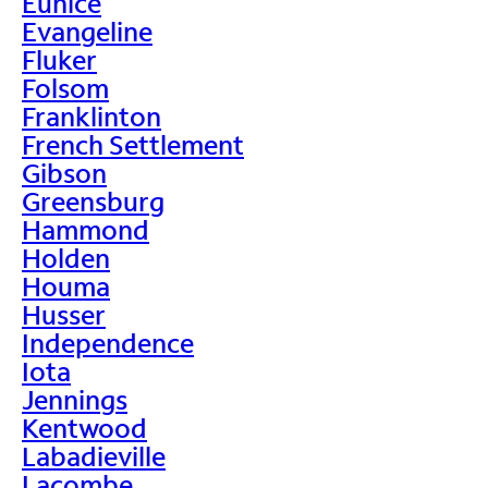
Eunice
Evangeline
Fluker
Folsom
Franklinton
French Settlement
Gibson
Greensburg
Hammond
Holden
Houma
Husser
Independence
Iota
Jennings
Kentwood
Labadieville
Lacombe