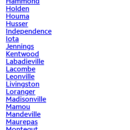
Hammond
Holden
Houma
Husser
Independence
Iota
Jennings
Kentwood
Labadieville
Lacombe
Leonville
Livingston
Loranger
Madisonville
Mamou
Mandeville
Maurepas
Montegut