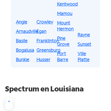
Kentwood
Mamou
Angie
Crowley
Mount
Hermon
Arnaudville
Egan
Rayne
Pine
Basile
Franklinton
Grove
Sunset
Bogalusa
Greensburg
Port
Ville
Bunkie
Husser
Barre
Platte
Spectrum en
Louisiana
<