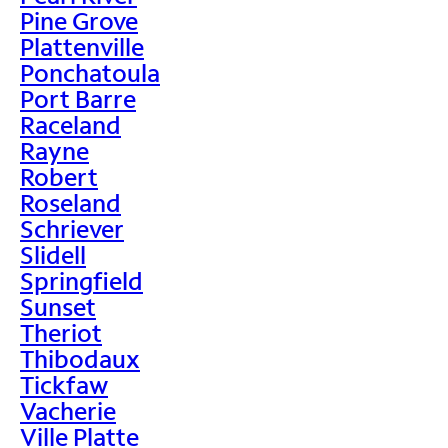
Pine Grove
Plattenville
Ponchatoula
Port Barre
Raceland
Rayne
Robert
Roseland
Schriever
Slidell
Springfield
Sunset
Theriot
Thibodaux
Tickfaw
Vacherie
Ville Platte