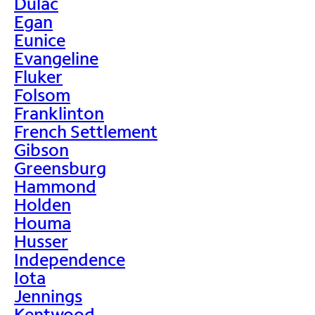
Dulac
Egan
Eunice
Evangeline
Fluker
Folsom
Franklinton
French Settlement
Gibson
Greensburg
Hammond
Holden
Houma
Husser
Independence
Iota
Jennings
Kentwood