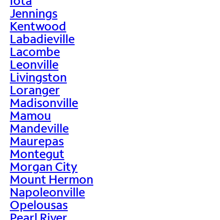
Iota
Jennings
Kentwood
Labadieville
Lacombe
Leonville
Livingston
Loranger
Madisonville
Mamou
Mandeville
Maurepas
Montegut
Morgan City
Mount Hermon
Napoleonville
Opelousas
Pearl River