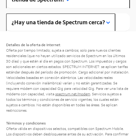
¿Hay una tienda de Spectrum cerca?
Detalles de la oferta de Internet
Oferta por tiempo limitado; sujeta a cambios; solo para nuevos clientes
residenciales (que no hayan utilizado servicios de Spectrum en los últimos
30 días) y que estén al día en pagos con Spectrum. Los impuestos y cargos
son adicionales en ciertos estados. SPECTRUM INTERNET: se aplican tarifas
estándar después del período de promoción. Cargo adicional por instalación.
Velocidades basadas en conexión alámbrica. Las velocidades reales
(incluyendo conexión inalámbrica) varían y no están garantizadas. Se
requiere módem con capacidad Gig para velocidad Gig. Para ver una lista de
módems con capacidad, visita
spectrum.net/modem
. Servicios sujetos a
todos los términos y condiciones de servicio vigentes, los cuales están
sujetos a cambios. No están disponibles en todas las áreas. Se aplican
restricciones.
Términos y condiciones
Oferta válida en dispositivos selectos, compatibles con Spectrum Mobile.
Los dispositivos deben desbloquearse antes de su activación. Para confirmar