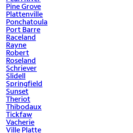
Pine Grove
Plattenville
Ponchatoula
Port Barre
Raceland
Rayne
Robert
Roseland
Schriever
Slidell
Springfield
Sunset
Theriot
Thibodaux
Tickfaw
Vacherie
Ville Platte