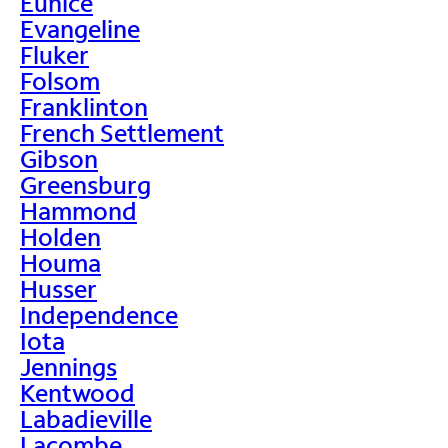
Eunice
Evangeline
Fluker
Folsom
Franklinton
French Settlement
Gibson
Greensburg
Hammond
Holden
Houma
Husser
Independence
Iota
Jennings
Kentwood
Labadieville
Lacombe