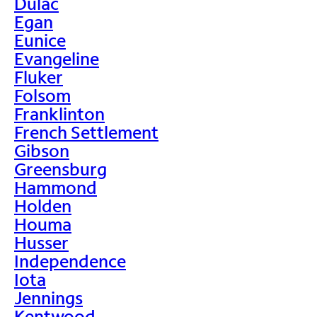
Dulac
Egan
Eunice
Evangeline
Fluker
Folsom
Franklinton
French Settlement
Gibson
Greensburg
Hammond
Holden
Houma
Husser
Independence
Iota
Jennings
Kentwood