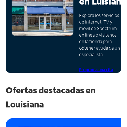
en
Luisiana
Administrar
Explora los servicios
cuenta
de Internet, TV y
Encuentra
móvil de Spectrum
una
en línea o visítanos
tienda
en la tienda para
obtener ayuda de un
especialista.
Programa una cita
Ofertas destacadas en
Louisiana