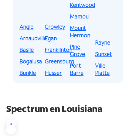
Kentwood
Mamou
Angie
Crowley
Mount
Hermon
Arnaudville
Egan
Rayne
Pine
Basile
Franklinton
Grove
Sunset
Bogalusa
Greensburg
Port
Ville
Bunkie
Husser
Barre
Platte
Spectrum en
Louisiana
<