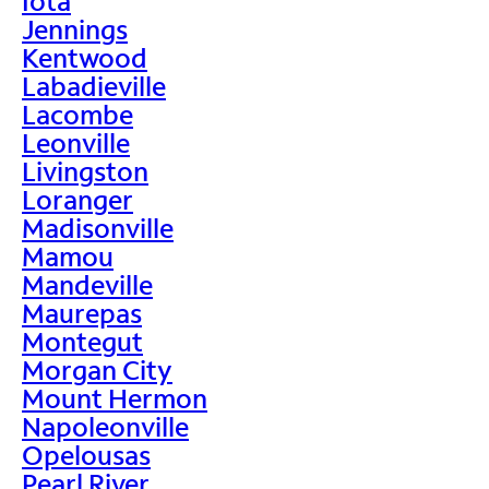
Iota
Jennings
Kentwood
Labadieville
Lacombe
Leonville
Livingston
Loranger
Madisonville
Mamou
Mandeville
Maurepas
Montegut
Morgan City
Mount Hermon
Napoleonville
Opelousas
Pearl River