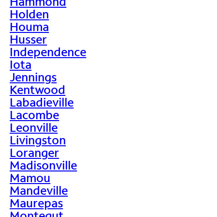
Hammond
Holden
Houma
Husser
Independence
Iota
Jennings
Kentwood
Labadieville
Lacombe
Leonville
Livingston
Loranger
Madisonville
Mamou
Mandeville
Maurepas
Montegut