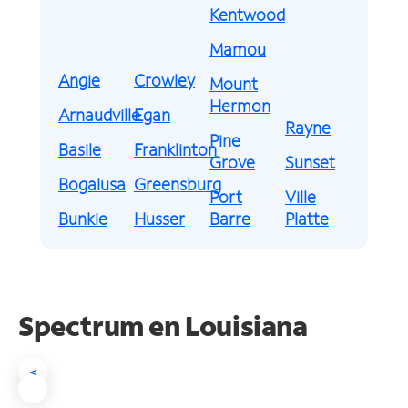
Kentwood
Mamou
Angie
Crowley
Mount
Hermon
Arnaudville
Egan
Rayne
Pine
Basile
Franklinton
Grove
Sunset
Bogalusa
Greensburg
Port
Ville
Bunkie
Husser
Barre
Platte
Spectrum en
Louisiana
<