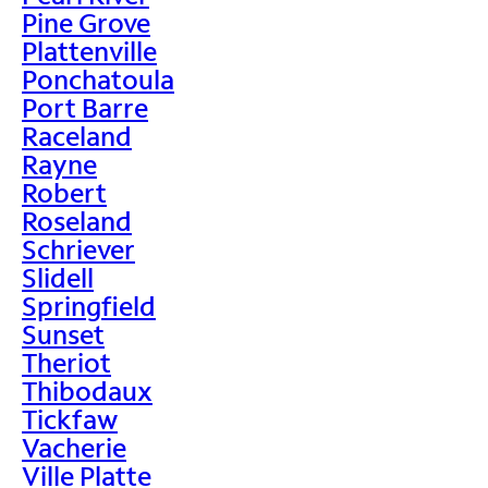
Pine Grove
Plattenville
Ponchatoula
Port Barre
Raceland
Rayne
Robert
Roseland
Schriever
Slidell
Springfield
Sunset
Theriot
Thibodaux
Tickfaw
Vacherie
Ville Platte