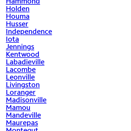
Hammond
Holden
Houma
Husser
Independence
Iota
Jennings
Kentwood
Labadieville
Lacombe
Leonville
Livingston
Loranger
Madisonville
Mamou
Mandeville
Maurepas
Montegut