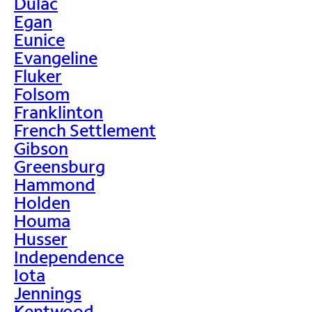
Dulac
Egan
Eunice
Evangeline
Fluker
Folsom
Franklinton
French Settlement
Gibson
Greensburg
Hammond
Holden
Houma
Husser
Independence
Iota
Jennings
Kentwood