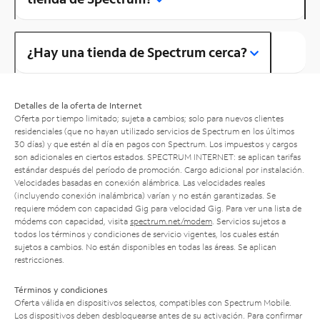
¿Hay una tienda de Spectrum cerca?
Detalles de la oferta de Internet
Oferta por tiempo limitado; sujeta a cambios; solo para nuevos clientes
residenciales (que no hayan utilizado servicios de Spectrum en los últimos
30 días) y que estén al día en pagos con Spectrum. Los impuestos y cargos
son adicionales en ciertos estados. SPECTRUM INTERNET: se aplican tarifas
estándar después del período de promoción. Cargo adicional por instalación.
Velocidades basadas en conexión alámbrica. Las velocidades reales
(incluyendo conexión inalámbrica) varían y no están garantizadas. Se
requiere módem con capacidad Gig para velocidad Gig. Para ver una lista de
módems con capacidad, visita
spectrum.net/modem
. Servicios sujetos a
todos los términos y condiciones de servicio vigentes, los cuales están
sujetos a cambios. No están disponibles en todas las áreas. Se aplican
restricciones.
Términos y condiciones
Oferta válida en dispositivos selectos, compatibles con Spectrum Mobile.
Los dispositivos deben desbloquearse antes de su activación. Para confirmar