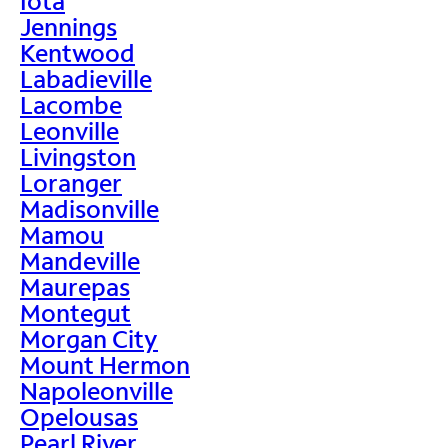
Iota
Jennings
Kentwood
Labadieville
Lacombe
Leonville
Livingston
Loranger
Madisonville
Mamou
Mandeville
Maurepas
Montegut
Morgan City
Mount Hermon
Napoleonville
Opelousas
Pearl River