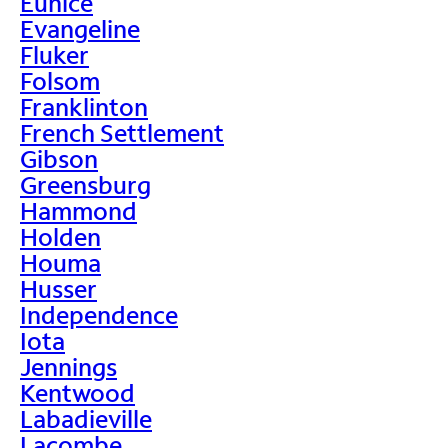
Eunice
Evangeline
Fluker
Folsom
Franklinton
French Settlement
Gibson
Greensburg
Hammond
Holden
Houma
Husser
Independence
Iota
Jennings
Kentwood
Labadieville
Lacombe