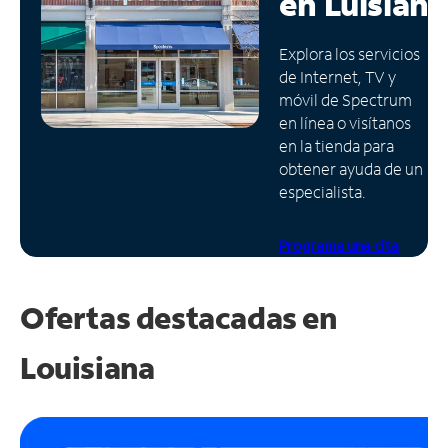
en
Luisiana
Administrar
Explora los servicios
cuenta
de Internet, TV y
Encuentra
móvil de Spectrum
una
en línea o visítanos
tienda
en la tienda para
obtener ayuda de un
especialista.
Programa una cita
Ofertas destacadas en
Louisiana