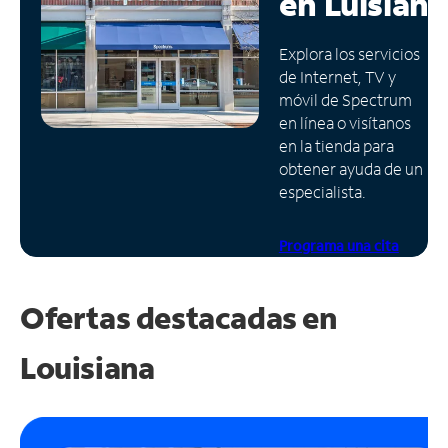
en
Luisiana
Administrar
Explora los servicios
cuenta
de Internet, TV y
Encuentra
móvil de Spectrum
una
en línea o visítanos
tienda
en la tienda para
obtener ayuda de un
especialista.
Programa una cita
Ofertas destacadas en
Louisiana