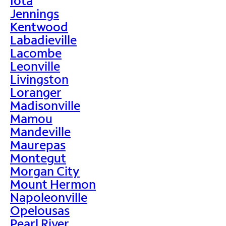
Iota
Jennings
Kentwood
Labadieville
Lacombe
Leonville
Livingston
Loranger
Madisonville
Mamou
Mandeville
Maurepas
Montegut
Morgan City
Mount Hermon
Napoleonville
Opelousas
Pearl River