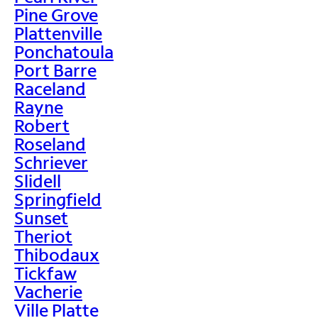
Pine Grove
Plattenville
Ponchatoula
Port Barre
Raceland
Rayne
Robert
Roseland
Schriever
Slidell
Springfield
Sunset
Theriot
Thibodaux
Tickfaw
Vacherie
Ville Platte