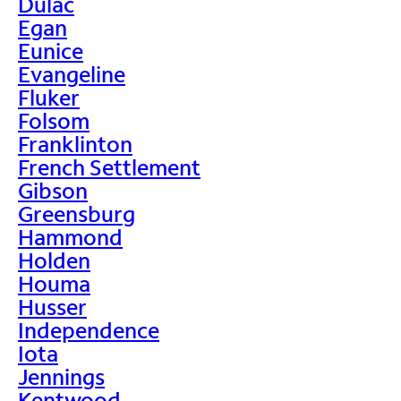
Dulac
Egan
Eunice
Evangeline
Fluker
Folsom
Franklinton
French Settlement
Gibson
Greensburg
Hammond
Holden
Houma
Husser
Independence
Iota
Jennings
Kentwood