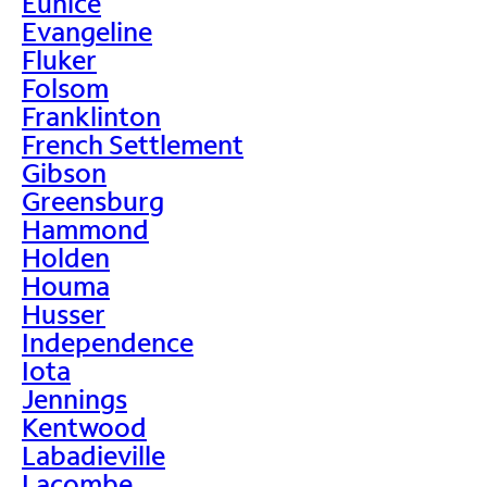
Eunice
Evangeline
Fluker
Folsom
Franklinton
French Settlement
Gibson
Greensburg
Hammond
Holden
Houma
Husser
Independence
Iota
Jennings
Kentwood
Labadieville
Lacombe