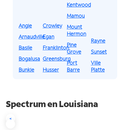
Kentwood
Mamou
Angie
Crowley
Mount
Hermon
Arnaudville
Egan
Rayne
Pine
Basile
Franklinton
Grove
Sunset
Bogalusa
Greensburg
Port
Ville
Bunkie
Husser
Barre
Platte
Spectrum en
Louisiana
<