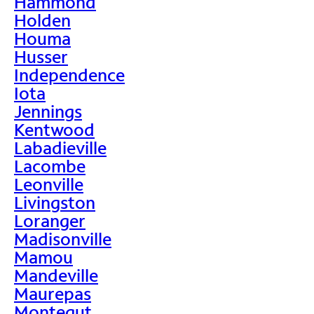
Hammond
Holden
Houma
Husser
Independence
Iota
Jennings
Kentwood
Labadieville
Lacombe
Leonville
Livingston
Loranger
Madisonville
Mamou
Mandeville
Maurepas
Montegut