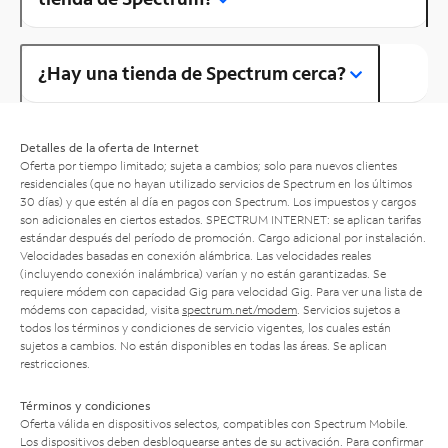
¿Hay una tienda de Spectrum cerca?
Detalles de la oferta de Internet
Oferta por tiempo limitado; sujeta a cambios; solo para nuevos clientes
residenciales (que no hayan utilizado servicios de Spectrum en los últimos
30 días) y que estén al día en pagos con Spectrum. Los impuestos y cargos
son adicionales en ciertos estados. SPECTRUM INTERNET: se aplican tarifas
estándar después del período de promoción. Cargo adicional por instalación.
Velocidades basadas en conexión alámbrica. Las velocidades reales
(incluyendo conexión inalámbrica) varían y no están garantizadas. Se
requiere módem con capacidad Gig para velocidad Gig. Para ver una lista de
módems con capacidad, visita
spectrum.net/modem
. Servicios sujetos a
todos los términos y condiciones de servicio vigentes, los cuales están
sujetos a cambios. No están disponibles en todas las áreas. Se aplican
restricciones.
Términos y condiciones
Oferta válida en dispositivos selectos, compatibles con Spectrum Mobile.
Los dispositivos deben desbloquearse antes de su activación. Para confirmar