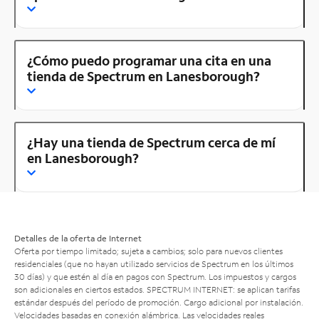
¿Cómo puedo programar una cita en una
tienda de Spectrum en Lanesborough?
¿Hay una tienda de Spectrum cerca de mí
en Lanesborough?
Detalles de la oferta de Internet
Oferta por tiempo limitado; sujeta a cambios; solo para nuevos clientes
residenciales (que no hayan utilizado servicios de Spectrum en los últimos
30 días) y que estén al día en pagos con Spectrum. Los impuestos y cargos
son adicionales en ciertos estados. SPECTRUM INTERNET: se aplican tarifas
estándar después del período de promoción. Cargo adicional por instalación.
Velocidades basadas en conexión alámbrica. Las velocidades reales