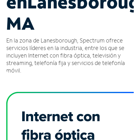
en
Lanesboroug
Administrar
MA
cuenta
Encuentra
una
En la zona de Lanesborough, Spectrum ofrece
tienda
servicios líderes en la industria, entre los que se
incluyen Internet con fibra óptica, televisión y
streaming, telefonía fija y servicios de telefonía
móvil.