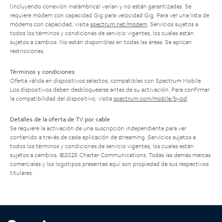
(incluyendo conexión inalámbrica) varían y no están garantizadas. Se
requiere módem con capacidad Gig para velocidad Gig. Para ver una lista de
módems con capacidad, visita
spectrum.net/modem
. Servicios sujetos a
todos los términos y condiciones de servicio vigentes, los cuales están
sujetos a cambios. No están disponibles en todas las áreas. Se aplican
restricciones.
Términos y condiciones
Oferta válida en dispositivos selectos, compatibles con Spectrum Mobile.
Los dispositivos deben desbloquearse antes de su activación. Para confirmar
la compatibilidad del dispositivo, visita
spectrum.com/mobile/byod
.
Detalles de la oferta de TV por cable
Se requiere la activación de una suscripción independiente para ver
contenido a través de cada aplicación de streaming. Servicios sujetos a
todos los términos y condiciones de servicio vigentes, los cuales están
sujetos a cambios. ©2025 Charter Communications. Todas las demás marcas
comerciales y los logotipos presentes aquí son propiedad de sus respectivos
titulares.