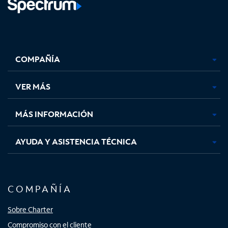
Facebook,
Instagram,
Youtube,
X,
se
se
se
se
COMPAÑÍA
abre
abre
abre
abre
en
en
en
en
una
una
una
una
VER MÁS
pestaña
pestaña
pestaña
pestaña
nueva
nueva
nueva
nueva
MÁS INFORMACIÓN
AYUDA Y ASISTENCIA TÉCNICA
COMPAÑÍA
Sobre Charter
Compromiso con el cliente