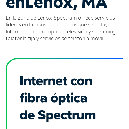
en
Lenox, MA
Administrar
En la zona de Lenox, Spectrum ofrece servicios
cuenta
Encuentra
líderes en la industria, entre los que se incluyen
una
Internet con fibra óptica, televisión y streaming,
tienda
telefonía fija y servicios de telefonía móvil.