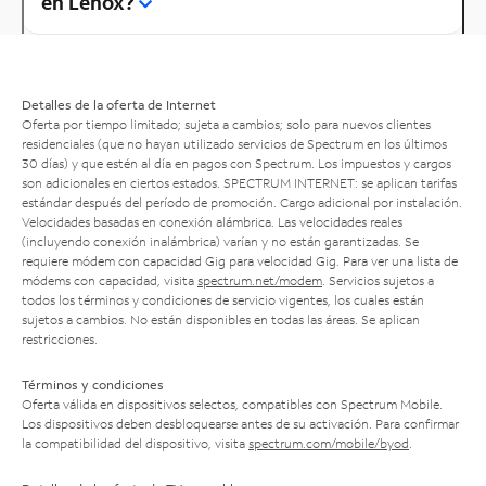
en Lenox?
Detalles de la oferta de Internet
Oferta por tiempo limitado; sujeta a cambios; solo para nuevos clientes
residenciales (que no hayan utilizado servicios de Spectrum en los últimos
30 días) y que estén al día en pagos con Spectrum. Los impuestos y cargos
son adicionales en ciertos estados. SPECTRUM INTERNET: se aplican tarifas
estándar después del período de promoción. Cargo adicional por instalación.
Velocidades basadas en conexión alámbrica. Las velocidades reales
(incluyendo conexión inalámbrica) varían y no están garantizadas. Se
requiere módem con capacidad Gig para velocidad Gig. Para ver una lista de
módems con capacidad, visita
spectrum.net/modem
. Servicios sujetos a
todos los términos y condiciones de servicio vigentes, los cuales están
sujetos a cambios. No están disponibles en todas las áreas. Se aplican
restricciones.
Términos y condiciones
Oferta válida en dispositivos selectos, compatibles con Spectrum Mobile.
Los dispositivos deben desbloquearse antes de su activación. Para confirmar
la compatibilidad del dispositivo, visita
spectrum.com/mobile/byod
.