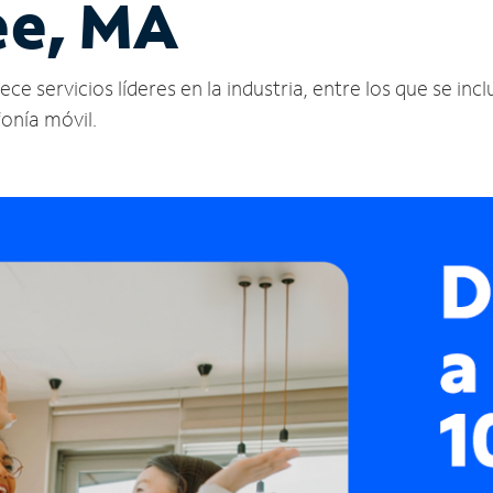
ee, MA
 servicios líderes en la industria, entre los que se inclu
fonía móvil.