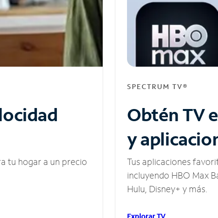
SPECTRUM TV®
elocidad
Obtén TV e
y aplicacio
ra tu hogar a un precio
Tus aplicaciones favori
incluyendo HBO Max Ba
Hulu, Disney+ y más.
Explorar TV