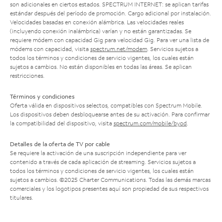
son adicionales en ciertos estados. SPECTRUM INTERNET: se aplican tarifas
estándar después del período de promoción. Cargo adicional por instalación.
Velocidades basadas en conexión alámbrica. Las velocidades reales
(incluyendo conexión inalámbrica) varían y no están garantizadas. Se
requiere módem con capacidad Gig para velocidad Gig. Para ver una lista de
módems con capacidad, visita
spectrum.net/modem
. Servicios sujetos a
todos los términos y condiciones de servicio vigentes, los cuales están
sujetos a cambios. No están disponibles en todas las áreas. Se aplican
restricciones.
Términos y condiciones
Oferta válida en dispositivos selectos, compatibles con Spectrum Mobile.
Los dispositivos deben desbloquearse antes de su activación. Para confirmar
la compatibilidad del dispositivo, visita
spectrum.com/mobile/byod
.
Detalles de la oferta de TV por cable
Se requiere la activación de una suscripción independiente para ver
contenido a través de cada aplicación de streaming. Servicios sujetos a
todos los términos y condiciones de servicio vigentes, los cuales están
sujetos a cambios. ©2025 Charter Communications. Todas las demás marcas
comerciales y los logotipos presentes aquí son propiedad de sus respectivos
titulares.