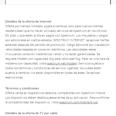
Detalles de la oferta de Internet
Oferta por tiempo limitado; sujeta a cambios; solo para nuevos clientes
residenciales (que no hayan utilizado servicios de Spectrum en los últimos
30 días) y que estén al día en pagos con Spectrum. Los impuestos y cargos
son adicionales en ciertos estados. SPECTRUM INTERNET: se aplican tarifas
estándar después del período de promoción. Cargo adicional por instalación.
Velocidades basadas en conexión alámbrica. Las velocidades reales
(incluyendo conexión inalámbrica) varían y no están garantizadas. Se
requiere módem con capacidad Gig para velocidad Gig. Para ver una lista de
módems con capacidad, visita
spectrum.net/modem
. Servicios sujetos a
todos los términos y condiciones de servicio vigentes, los cuales están
sujetos a cambios. No están disponibles en todas las áreas. Se aplican
restricciones.
Términos y condiciones
Oferta válida en dispositivos selectos, compatibles con Spectrum Mobile.
Los dispositivos deben desbloquearse antes de su activación. Para confirmar
la compatibilidad del dispositivo, visita
spectrum.com/mobile/byod
.
Detalles de la oferta de TV por cable