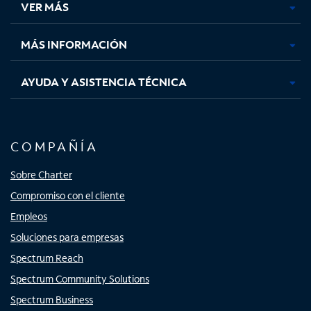
VER MÁS
pestaña
pestaña
pestaña
pestaña
nueva
nueva
nueva
nueva
MÁS INFORMACIÓN
AYUDA Y ASISTENCIA TÉCNICA
COMPAÑÍA
Sobre Charter
Compromiso con el cliente
Empleos
Soluciones para empresas
Spectrum Reach
Spectrum Community Solutions
Spectrum Business