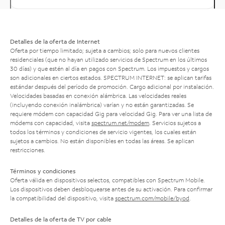
Detalles de la oferta de Internet
Oferta por tiempo limitado; sujeta a cambios; solo para nuevos clientes
residenciales (que no hayan utilizado servicios de Spectrum en los últimos
30 días) y que estén al día en pagos con Spectrum. Los impuestos y cargos
son adicionales en ciertos estados. SPECTRUM INTERNET: se aplican tarifas
estándar después del período de promoción. Cargo adicional por instalación.
Velocidades basadas en conexión alámbrica. Las velocidades reales
(incluyendo conexión inalámbrica) varían y no están garantizadas. Se
requiere módem con capacidad Gig para velocidad Gig. Para ver una lista de
módems con capacidad, visita
spectrum.net/modem
. Servicios sujetos a
todos los términos y condiciones de servicio vigentes, los cuales están
sujetos a cambios. No están disponibles en todas las áreas. Se aplican
restricciones.
Términos y condiciones
Oferta válida en dispositivos selectos, compatibles con Spectrum Mobile.
Los dispositivos deben desbloquearse antes de su activación. Para confirmar
la compatibilidad del dispositivo, visita
spectrum.com/mobile/byod
.
Detalles de la oferta de TV por cable