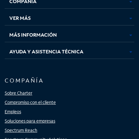
COMPAÑÍA
abre
abre
abre
abre
en
en
en
en
una
una
una
una
VER MÁS
pestaña
pestaña
pestaña
pestaña
nueva
nueva
nueva
nueva
MÁS INFORMACIÓN
AYUDA Y ASISTENCIA TÉCNICA
COMPAÑÍA
Sobre Charter
Compromiso con el cliente
Empleos
Soluciones para empresas
Spectrum Reach