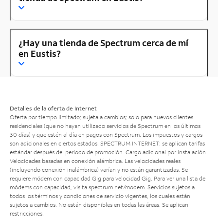
¿Hay una tienda de Spectrum cerca de mí
en Eustis?
Detalles de la oferta de Internet
Oferta por tiempo limitado; sujeta a cambios; solo para nuevos clientes
residenciales (que no hayan utilizado servicios de Spectrum en los últimos
30 días) y que estén al día en pagos con Spectrum. Los impuestos y cargos
son adicionales en ciertos estados. SPECTRUM INTERNET: se aplican tarifas
estándar después del período de promoción. Cargo adicional por instalación.
Velocidades basadas en conexión alámbrica. Las velocidades reales
(incluyendo conexión inalámbrica) varían y no están garantizadas. Se
requiere módem con capacidad Gig para velocidad Gig. Para ver una lista de
módems con capacidad, visita
spectrum.net/modem
. Servicios sujetos a
todos los términos y condiciones de servicio vigentes, los cuales están
sujetos a cambios. No están disponibles en todas las áreas. Se aplican
restricciones.