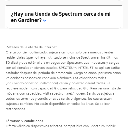
¿Hay una tienda de Spectrum cerca de mí
en Gardiner?
Detalles de la oferta de Internet
Oferta por tiempo limitado; sujeta a cambios; solo para nuevos clientes
residenciales (que no hayan utilizado servicios de Spectrum en los últimos
30 días) y que estén al día en pagos con Spectrum. Los impuestos y cargos
son adicionales en ciertos estados. SPECTRUM INTERNET: se aplican tarifas
estándar después del período de promoción. Cargo adicional por instalación.
Velocidades basadas en conexión alámbrica. Las velocidades reales
(incluyendo conexión inalámbrica) varían y no están garantizadas. Se
requiere módem con capacidad Gig para velocidad Gig. Para ver una lista de
módems con capacidad, visita
spectrum.net/modem
. Servicios sujetos a
todos los términos y condiciones de servicio vigentes, los cuales están
sujetos a cambios. No están disponibles en todas las áreas. Se aplican
restricciones.
Términos y condiciones
Oferta válida en dispositivos selectos, compatibles con Spectrum Mobile.