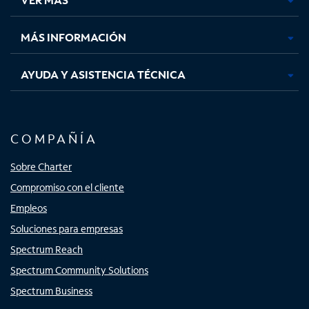
pestaña
pestaña
pestaña
pestaña
nueva
nueva
nueva
nueva
MÁS INFORMACIÓN
AYUDA Y ASISTENCIA TÉCNICA
COMPAÑÍA
Sobre Charter
Compromiso con el cliente
Empleos
Soluciones para empresas
Spectrum Reach
Spectrum Community Solutions
Spectrum Business