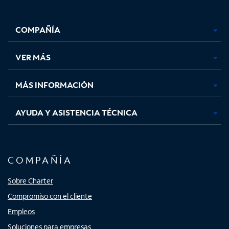
Facebook,
Instagram,
Youtube,
X,
se
se
se
se
COMPAÑÍA
abre
abre
abre
abre
en
en
en
en
una
una
una
una
VER MÁS
pestaña
pestaña
pestaña
pestaña
nueva
nueva
nueva
nueva
MÁS INFORMACIÓN
AYUDA Y ASISTENCIA TÉCNICA
COMPAÑÍA
Sobre Charter
Compromiso con el cliente
Empleos
Soluciones para empresas