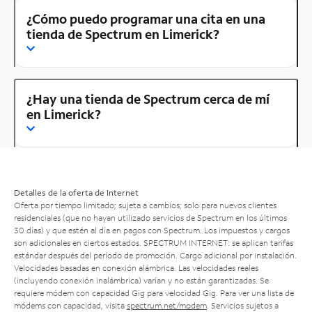
¿Cómo puedo programar una cita en una
tienda de Spectrum en Limerick?
¿Hay una tienda de Spectrum cerca de mí
en Limerick?
Detalles de la oferta de Internet
Oferta por tiempo limitado; sujeta a cambios; solo para nuevos clientes
residenciales (que no hayan utilizado servicios de Spectrum en los últimos
30 días) y que estén al día en pagos con Spectrum. Los impuestos y cargos
son adicionales en ciertos estados. SPECTRUM INTERNET: se aplican tarifas
estándar después del período de promoción. Cargo adicional por instalación.
Velocidades basadas en conexión alámbrica. Las velocidades reales
(incluyendo conexión inalámbrica) varían y no están garantizadas. Se
requiere módem con capacidad Gig para velocidad Gig. Para ver una lista de
módems con capacidad, visita
spectrum.net/modem
. Servicios sujetos a