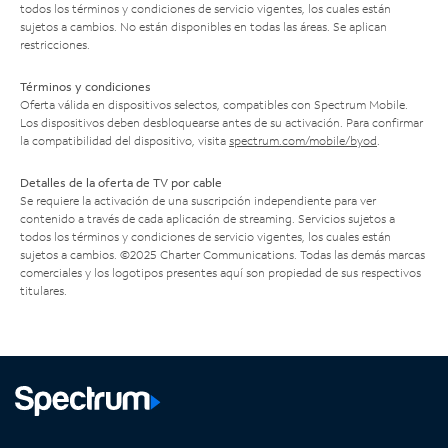
todos los términos y condiciones de servicio vigentes, los cuales están
sujetos a cambios. No están disponibles en todas las áreas. Se aplican
restricciones.
Términos y condiciones
Oferta válida en dispositivos selectos, compatibles con Spectrum Mobile.
Los dispositivos deben desbloquearse antes de su activación. Para confirmar
la compatibilidad del dispositivo, visita
spectrum.com/mobile/byod
.
Detalles de la oferta de TV por cable
Se requiere la activación de una suscripción independiente para ver
contenido a través de cada aplicación de streaming. Servicios sujetos a
todos los términos y condiciones de servicio vigentes, los cuales están
sujetos a cambios. ©2025 Charter Communications. Todas las demás marcas
comerciales y los logotipos presentes aquí son propiedad de sus respectivos
titulares.