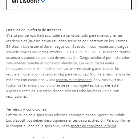
en Lisbon?
Detalles de la oferta de Internet
Oferta por tiempo limitado; sujeta a cambios; solo para nuevos clientes
residenciales (que no hayan utilizado servicios de Spectrum en los últimos
30 días) y que estén al día en pagos con Spectrum. Los impuestos y cargos
son adicionales en ciertos estados. SPECTRUM INTERNET: se aplican tarifas
estándar después del período de promoción. Cargo adicional por instalación.
Velocidades basadas en conexión alámbrica. Las velocidades reales
(incluyendo conexión inalámbrica) varían y no están garantizadas. Se
requiere módem con capacidad Gig para velocidad Gig. Para ver una lista de
módems con capacidad, visita
spectrum.net/modem
. Servicios sujetos a
todos los términos y condiciones de servicio vigentes, los cuales están
sujetos a cambios. No están disponibles en todas las áreas. Se aplican
restricciones.
Términos y condiciones
Oferta válida en dispositivos selectos, compatibles con Spectrum Mobile.
Los dispositivos deben desbloquearse antes de su activación. Para confirmar
la compatibilidad del dispositivo, visita
spectrum.com/mobile/byod
.