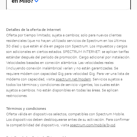
en Milo?
Detalles de la oferta de Internet
Oferta por tiempo limitado; sujeta a cambios; solo para nuevos clientes
residenciales (que no hayan utilizado servicios de Spectrum en los últimos
30 días) y que estén al día en pagos con Spectrum. Los impuestos y cargos
son adicionales en ciertos estados. SPECTRUM INTERNET: se aplican tarifas
estándar después del período de promoción. Cargo adicional por instalación.
Velocidades basadas en conexión alámbrica. Las velocidades reales
(incluyendo conexión inalámbrica) varían y no están garantizadas. Se
requiere módem con capacidad Gig para velocidad Gig. Para ver una lista de
módems con capacidad, visita
spectrum.net/modem
. Servicios sujetos a
todos los términos y condiciones de servicio vigentes, los cuales están
sujetos a cambios. No están disponibles en todas las áreas. Se aplican
restricciones.
Términos y condiciones
Oferta válida en dispositivos selectos, compatibles con Spectrum Mobile.
Los dispositivos deben desbloquearse antes de su activación. Para confirmar
la compatibilidad del dispositivo, visita
spectrum.com/mobile/byod
.