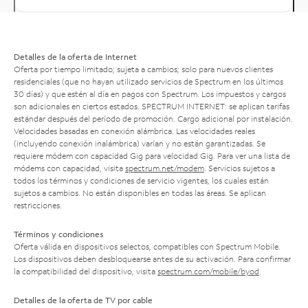
Detalles de la oferta de Internet
Oferta por tiempo limitado; sujeta a cambios; solo para nuevos clientes
residenciales (que no hayan utilizado servicios de Spectrum en los últimos
30 días) y que estén al día en pagos con Spectrum. Los impuestos y cargos
son adicionales en ciertos estados. SPECTRUM INTERNET: se aplican tarifas
estándar después del período de promoción. Cargo adicional por instalación.
Velocidades basadas en conexión alámbrica. Las velocidades reales
(incluyendo conexión inalámbrica) varían y no están garantizadas. Se
requiere módem con capacidad Gig para velocidad Gig. Para ver una lista de
módems con capacidad, visita
spectrum.net/modem
. Servicios sujetos a
todos los términos y condiciones de servicio vigentes, los cuales están
sujetos a cambios. No están disponibles en todas las áreas. Se aplican
restricciones.
Términos y condiciones
Oferta válida en dispositivos selectos, compatibles con Spectrum Mobile.
Los dispositivos deben desbloquearse antes de su activación. Para confirmar
la compatibilidad del dispositivo, visita
spectrum.com/mobile/byod
.
Detalles de la oferta de TV por cable