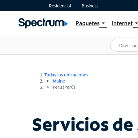
Residencial
Business
Paquetes
Internet
arrow_drop_down
arrow_drop
Ver paquetes
Spectr
Spectrum One
Planes
Mejores ofertas
Spectr
Ofertas en tu área
Intern
Todas las ubicaciones
Maine
Peru (Perú)
Servicios de