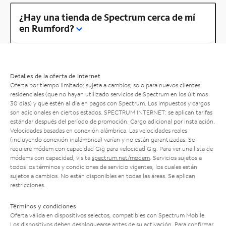
¿Hay una tienda de Spectrum cerca de mí
en Rumford?
Detalles de la oferta de Internet
Oferta por tiempo limitado; sujeta a cambios; solo para nuevos clientes
residenciales (que no hayan utilizado servicios de Spectrum en los últimos
30 días) y que estén al día en pagos con Spectrum. Los impuestos y cargos
son adicionales en ciertos estados. SPECTRUM INTERNET: se aplican tarifas
estándar después del período de promoción. Cargo adicional por instalación.
Velocidades basadas en conexión alámbrica. Las velocidades reales
(incluyendo conexión inalámbrica) varían y no están garantizadas. Se
requiere módem con capacidad Gig para velocidad Gig. Para ver una lista de
módems con capacidad, visita
spectrum.net/modem
. Servicios sujetos a
todos los términos y condiciones de servicio vigentes, los cuales están
sujetos a cambios. No están disponibles en todas las áreas. Se aplican
restricciones.
Términos y condiciones
Oferta válida en dispositivos selectos, compatibles con Spectrum Mobile.
Los dispositivos deben desbloquearse antes de su activación. Para confirmar