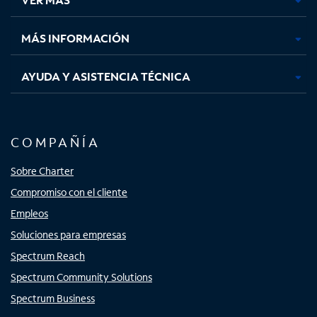
pestaña
pestaña
pestaña
pestaña
nueva
nueva
nueva
nueva
MÁS INFORMACIÓN
AYUDA Y ASISTENCIA TÉCNICA
COMPAÑÍA
Sobre Charter
Compromiso con el cliente
Empleos
Soluciones para empresas
Spectrum Reach
Spectrum Community Solutions
Spectrum Business