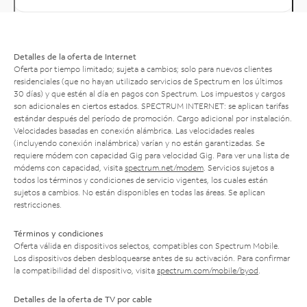
Detalles de la oferta de Internet
Oferta por tiempo limitado; sujeta a cambios; solo para nuevos clientes
residenciales (que no hayan utilizado servicios de Spectrum en los últimos
30 días) y que estén al día en pagos con Spectrum. Los impuestos y cargos
son adicionales en ciertos estados. SPECTRUM INTERNET: se aplican tarifas
estándar después del período de promoción. Cargo adicional por instalación.
Velocidades basadas en conexión alámbrica. Las velocidades reales
(incluyendo conexión inalámbrica) varían y no están garantizadas. Se
requiere módem con capacidad Gig para velocidad Gig. Para ver una lista de
módems con capacidad, visita
spectrum.net/modem
. Servicios sujetos a
todos los términos y condiciones de servicio vigentes, los cuales están
sujetos a cambios. No están disponibles en todas las áreas. Se aplican
restricciones.
Términos y condiciones
Oferta válida en dispositivos selectos, compatibles con Spectrum Mobile.
Los dispositivos deben desbloquearse antes de su activación. Para confirmar
la compatibilidad del dispositivo, visita
spectrum.com/mobile/byod
.
Detalles de la oferta de TV por cable