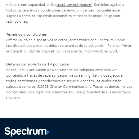
módems con capacidad, visita
spectrum.net/modem
. Servicios sujetos a
todos los términos y condiciones de servicio vigentes, los cuales están
sujetos a cambios. No están disponibles en todas las áreas. Se aplican
restricciones.
Términos y condiciones
Oferta válida en dispositivos selectos, compatibles con Spectrum Mobile.
Los dispositivos deben desbloquearse antes de su activación. Para confirmar
la compatibilidad del dispositivo, visita
spectrum.com/mobile/byod
.
Detalles de la oferta de TV por cable
Se requiere la activación de una suscripción independiente para ver
contenido a través de cada aplicación de streaming. Servicios sujetos a
todos los términos y condiciones de servicio vigentes, los cuales están
sujetos a cambios. ©2025 Charter Communications. Todas las demás marcas
comerciales y los logotipos presentes aquí son propiedad de sus respectivos
titulares.