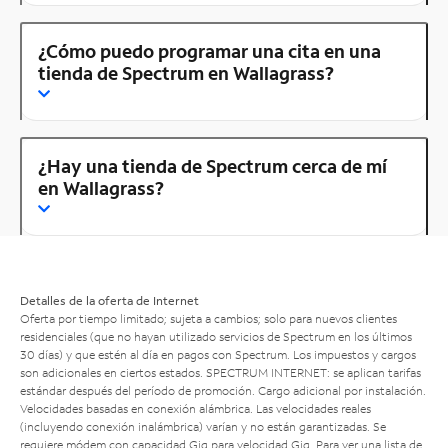
¿Cómo puedo programar una cita en una
tienda de Spectrum en Wallagrass?
¿Hay una tienda de Spectrum cerca de mí
en Wallagrass?
Detalles de la oferta de Internet
Oferta por tiempo limitado; sujeta a cambios; solo para nuevos clientes
residenciales (que no hayan utilizado servicios de Spectrum en los últimos
30 días) y que estén al día en pagos con Spectrum. Los impuestos y cargos
son adicionales en ciertos estados. SPECTRUM INTERNET: se aplican tarifas
estándar después del período de promoción. Cargo adicional por instalación.
Velocidades basadas en conexión alámbrica. Las velocidades reales
(incluyendo conexión inalámbrica) varían y no están garantizadas. Se
requiere módem con capacidad Gig para velocidad Gig. Para ver una lista de