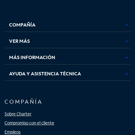
Facebook,
Instagram,
Youtube,
X,
se
se
se
se
COMPAÑÍA
abre
abre
abre
abre
en
en
en
en
una
una
una
una
VER MÁS
pestaña
pestaña
pestaña
pestaña
nueva
nueva
nueva
nueva
MÁS INFORMACIÓN
AYUDA Y ASISTENCIA TÉCNICA
COMPAÑÍA
Sobre Charter
Compromiso con el cliente
Empleos