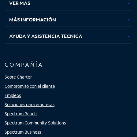
VER MÁS
pestaña
pestaña
pestaña
pestaña
nueva
nueva
nueva
nueva
MÁS INFORMACIÓN
AYUDA Y ASISTENCIA TÉCNICA
COMPAÑÍA
Sobre Charter
Compromiso con el cliente
Empleos
Soluciones para empresas
Spectrum Reach
Spectrum Community Solutions
Spectrum Business