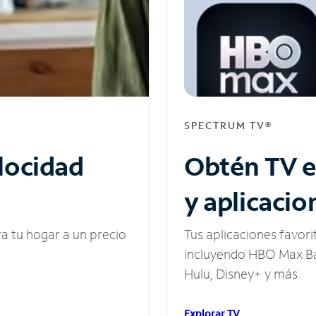
SPECTRUM TV®
elocidad
Obtén TV e
y aplicacio
ra tu hogar a un precio
Tus aplicaciones favori
incluyendo HBO Max Ba
Hulu, Disney+ y más.
Explorar TV