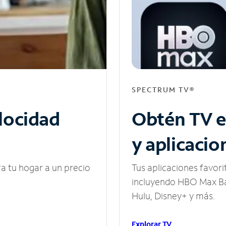
SPECTRUM TV®
elocidad
Obtén TV e
y aplicacio
ra tu hogar a un precio
Tus aplicaciones favori
incluyendo HBO Max Ba
Hulu, Disney+ y más.
Explorar TV