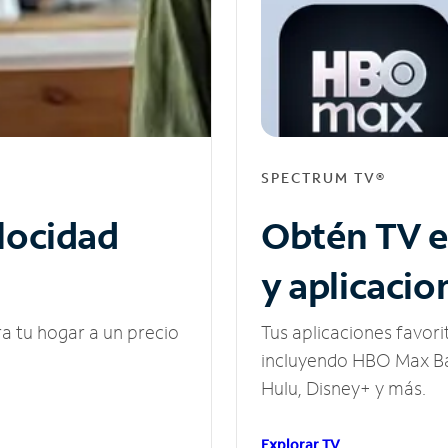
SPECTRUM TV®
elocidad
Obtén TV e
y aplicacio
ra tu hogar a un precio
Tus aplicaciones favori
incluyendo HBO Max Ba
Hulu, Disney+ y más.
Explorar TV