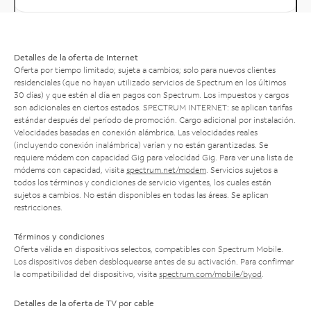
Detalles de la oferta de Internet
Oferta por tiempo limitado; sujeta a cambios; solo para nuevos clientes
residenciales (que no hayan utilizado servicios de Spectrum en los últimos
30 días) y que estén al día en pagos con Spectrum. Los impuestos y cargos
son adicionales en ciertos estados. SPECTRUM INTERNET: se aplican tarifas
estándar después del período de promoción. Cargo adicional por instalación.
Velocidades basadas en conexión alámbrica. Las velocidades reales
(incluyendo conexión inalámbrica) varían y no están garantizadas. Se
requiere módem con capacidad Gig para velocidad Gig. Para ver una lista de
módems con capacidad, visita
spectrum.net/modem
. Servicios sujetos a
todos los términos y condiciones de servicio vigentes, los cuales están
sujetos a cambios. No están disponibles en todas las áreas. Se aplican
restricciones.
Términos y condiciones
Oferta válida en dispositivos selectos, compatibles con Spectrum Mobile.
Los dispositivos deben desbloquearse antes de su activación. Para confirmar
la compatibilidad del dispositivo, visita
spectrum.com/mobile/byod
.
Detalles de la oferta de TV por cable