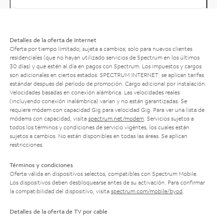
Detalles de la oferta de Internet
Oferta por tiempo limitado; sujeta a cambios; solo para nuevos clientes
residenciales (que no hayan utilizado servicios de Spectrum en los últimos
30 días) y que estén al día en pagos con Spectrum. Los impuestos y cargos
son adicionales en ciertos estados. SPECTRUM INTERNET: se aplican tarifas
estándar después del período de promoción. Cargo adicional por instalación.
Velocidades basadas en conexión alámbrica. Las velocidades reales
(incluyendo conexión inalámbrica) varían y no están garantizadas. Se
requiere módem con capacidad Gig para velocidad Gig. Para ver una lista de
módems con capacidad, visita
spectrum.net/modem
. Servicios sujetos a
todos los términos y condiciones de servicio vigentes, los cuales están
sujetos a cambios. No están disponibles en todas las áreas. Se aplican
restricciones.
Términos y condiciones
Oferta válida en dispositivos selectos, compatibles con Spectrum Mobile.
Los dispositivos deben desbloquearse antes de su activación. Para confirmar
la compatibilidad del dispositivo, visita
spectrum.com/mobile/byod
.
Detalles de la oferta de TV por cable