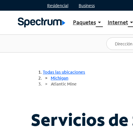
Residencial
Business
Paquetes
Internet
arrow_drop_down
arrow_drop
Ver paquetes
Spectr
Spectrum One
Planes
Mejores ofertas
Spectr
Ofertas en tu área
Intern
Todas las ubicaciones
Michigan
Atlantic Mine
Servicios de