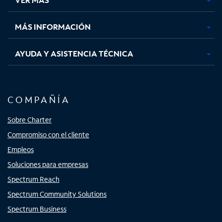
pestaña
pestaña
pestaña
pestaña
nueva
nueva
nueva
nueva
MÁS INFORMACIÓN
AYUDA Y ASISTENCIA TÉCNICA
COMPAÑÍA
Sobre Charter
Compromiso con el cliente
Empleos
Soluciones para empresas
Spectrum Reach
Spectrum Community Solutions
Spectrum Business