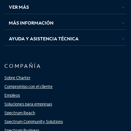
una
una
una
una
VER MÁS
pestaña
pestaña
pestaña
pestaña
nueva
nueva
nueva
nueva
MÁS INFORMACIÓN
AYUDA Y ASISTENCIA TÉCNICA
COMPAÑÍA
Sobre Charter
Compromiso con el cliente
Empleos
Soluciones para empresas
Spectrum Reach
Spectrum Community Solutions
Spectrum Business