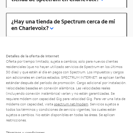
¿Hay una tienda de Spectrum cerca de mí
en Charlevoix?
Detalles de la oferta de Internet
Oferta por tiempo limitado; sujeta a cambios; solo para nuevos clientes
residenciales (que no hayan utilizado servicios de Spectrum en los últimos
30 días) y que estén al día en pagos con Spectrum. Los impuestos y cargos
son adicionales en ciertos estados. SPECTRUM INTERNET: se aplican tarifas
estándar después del período de promoción. Cargo adicional por instalación.
Velocidades basadas en conexión alámbrica. Las velocidades reales
(incluyendo conexión inalámbrica) varían y no están garantizadas. Se
requiere módem con capacidad Gig para velocidad Gig. Para ver una lista de
módems con capacidad, visita
spectrum.net/modem
. Servicios sujetos a
todos los términos y condiciones de servicio vigentes, los cuales están
sujetos a cambios. No están disponibles en todas las áreas. Se aplican
restricciones.
Términos y condiciones