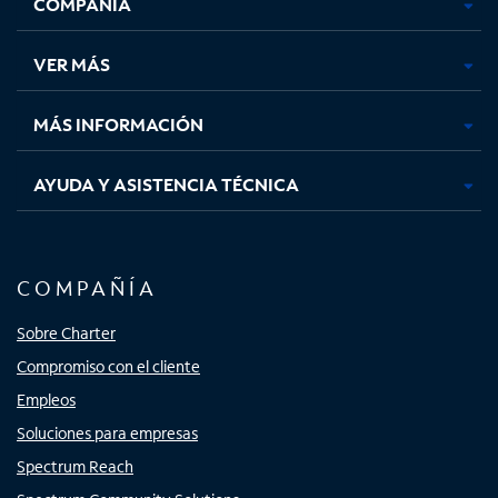
COMPAÑÍA
abre
abre
abre
abre
en
en
en
en
una
una
una
una
VER MÁS
pestaña
pestaña
pestaña
pestaña
nueva
nueva
nueva
nueva
MÁS INFORMACIÓN
AYUDA Y ASISTENCIA TÉCNICA
COMPAÑÍA
Sobre Charter
Compromiso con el cliente
Empleos
Soluciones para empresas
Spectrum Reach