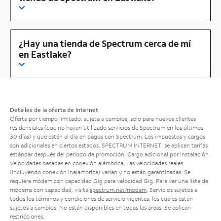
¿Hay una tienda de Spectrum cerca de mí
en Eastlake?
Detalles de la oferta de Internet
Oferta por tiempo limitado; sujeta a cambios; solo para nuevos clientes
residenciales (que no hayan utilizado servicios de Spectrum en los últimos
30 días) y que estén al día en pagos con Spectrum. Los impuestos y cargos
son adicionales en ciertos estados. SPECTRUM INTERNET: se aplican tarifas
estándar después del período de promoción. Cargo adicional por instalación.
Velocidades basadas en conexión alámbrica. Las velocidades reales
(incluyendo conexión inalámbrica) varían y no están garantizadas. Se
requiere módem con capacidad Gig para velocidad Gig. Para ver una lista de
módems con capacidad, visita
spectrum.net/modem
. Servicios sujetos a
todos los términos y condiciones de servicio vigentes, los cuales están
sujetos a cambios. No están disponibles en todas las áreas. Se aplican
restricciones.