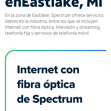
en
Eastlake, MI
Administrar
En la zona de Eastlake, Spectrum ofrece servicios
cuenta
Encuentra
líderes en la industria, entre los que se incluyen
una
Internet con fibra óptica, televisión y streaming,
tienda
telefonía fija y servicios de telefonía móvil.