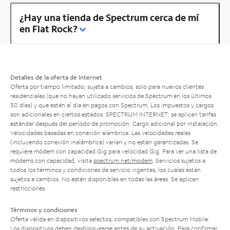
¿Hay una tienda de Spectrum cerca de mí
en Flat Rock?
Detalles de la oferta de Internet
Oferta por tiempo limitado; sujeta a cambios; solo para nuevos clientes
residenciales (que no hayan utilizado servicios de Spectrum en los últimos
30 días) y que estén al día en pagos con Spectrum. Los impuestos y cargos
son adicionales en ciertos estados. SPECTRUM INTERNET: se aplican tarifas
estándar después del período de promoción. Cargo adicional por instalación.
Velocidades basadas en conexión alámbrica. Las velocidades reales
(incluyendo conexión inalámbrica) varían y no están garantizadas. Se
requiere módem con capacidad Gig para velocidad Gig. Para ver una lista de
módems con capacidad, visita
spectrum.net/modem
. Servicios sujetos a
todos los términos y condiciones de servicio vigentes, los cuales están
sujetos a cambios. No están disponibles en todas las áreas. Se aplican
restricciones.
Términos y condiciones
Oferta válida en dispositivos selectos, compatibles con Spectrum Mobile.
Los dispositivos deben desbloquearse antes de su activación. Para confirmar