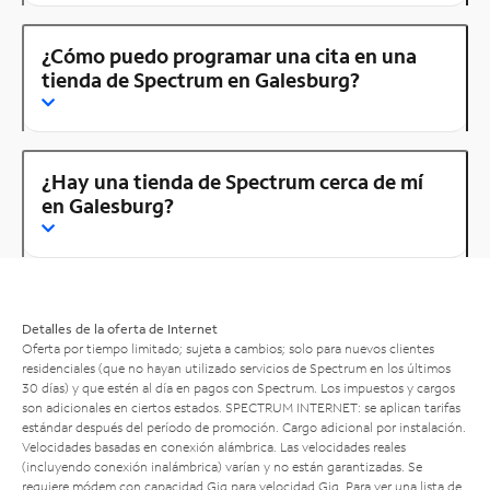
¿Cómo puedo programar una cita en una
tienda de Spectrum en Galesburg?
¿Hay una tienda de Spectrum cerca de mí
en Galesburg?
Detalles de la oferta de Internet
Oferta por tiempo limitado; sujeta a cambios; solo para nuevos clientes
residenciales (que no hayan utilizado servicios de Spectrum en los últimos
30 días) y que estén al día en pagos con Spectrum. Los impuestos y cargos
son adicionales en ciertos estados. SPECTRUM INTERNET: se aplican tarifas
estándar después del período de promoción. Cargo adicional por instalación.
Velocidades basadas en conexión alámbrica. Las velocidades reales
(incluyendo conexión inalámbrica) varían y no están garantizadas. Se
requiere módem con capacidad Gig para velocidad Gig. Para ver una lista de