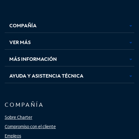
Facebook,
Instagram,
Youtube,
X,
se
se
se
se
COMPAÑÍA
abre
abre
abre
abre
en
en
en
en
una
una
una
una
VER MÁS
pestaña
pestaña
pestaña
pestaña
nueva
nueva
nueva
nueva
MÁS INFORMACIÓN
AYUDA Y ASISTENCIA TÉCNICA
COMPAÑÍA
Sobre Charter
Compromiso con el cliente
Empleos