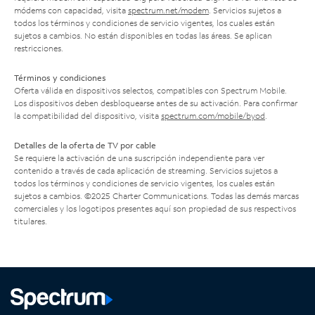
módems con capacidad, visita
spectrum.net/modem
. Servicios sujetos a
todos los términos y condiciones de servicio vigentes, los cuales están
sujetos a cambios. No están disponibles en todas las áreas. Se aplican
restricciones.
Términos y condiciones
Oferta válida en dispositivos selectos, compatibles con Spectrum Mobile.
Los dispositivos deben desbloquearse antes de su activación. Para confirmar
la compatibilidad del dispositivo, visita
spectrum.com/mobile/byod
.
Detalles de la oferta de TV por cable
Se requiere la activación de una suscripción independiente para ver
contenido a través de cada aplicación de streaming. Servicios sujetos a
todos los términos y condiciones de servicio vigentes, los cuales están
sujetos a cambios. ©2025 Charter Communications. Todas las demás marcas
comerciales y los logotipos presentes aquí son propiedad de sus respectivos
titulares.