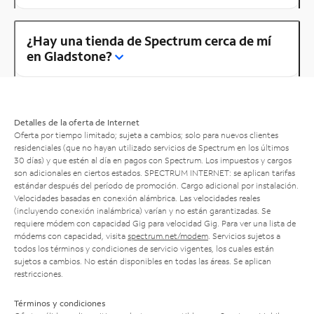
¿Hay una tienda de Spectrum cerca de mí
en Gladstone?
Detalles de la oferta de Internet
Oferta por tiempo limitado; sujeta a cambios; solo para nuevos clientes
residenciales (que no hayan utilizado servicios de Spectrum en los últimos
30 días) y que estén al día en pagos con Spectrum. Los impuestos y cargos
son adicionales en ciertos estados. SPECTRUM INTERNET: se aplican tarifas
estándar después del período de promoción. Cargo adicional por instalación.
Velocidades basadas en conexión alámbrica. Las velocidades reales
(incluyendo conexión inalámbrica) varían y no están garantizadas. Se
requiere módem con capacidad Gig para velocidad Gig. Para ver una lista de
módems con capacidad, visita
spectrum.net/modem
. Servicios sujetos a
todos los términos y condiciones de servicio vigentes, los cuales están
sujetos a cambios. No están disponibles en todas las áreas. Se aplican
restricciones.
Términos y condiciones