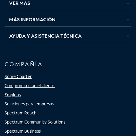
VER MÁS
pestaña
pestaña
pestaña
pestaña
nueva
nueva
nueva
nueva
MÁS INFORMACIÓN
AYUDA Y ASISTENCIA TÉCNICA
COMPAÑÍA
Sobre Charter
Compromiso con el cliente
Empleos
Soluciones para empresas
Spectrum Reach
Spectrum Community Solutions
Spectrum Business