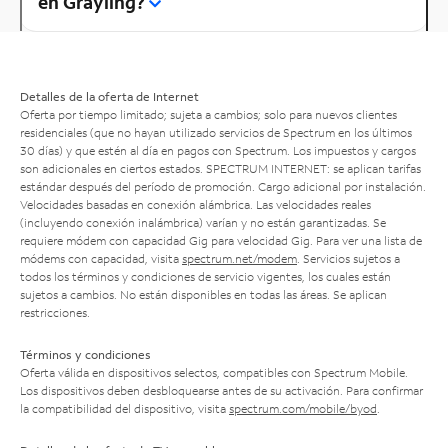
en Grayling?
Detalles de la oferta de Internet
Oferta por tiempo limitado; sujeta a cambios; solo para nuevos clientes
residenciales (que no hayan utilizado servicios de Spectrum en los últimos
30 días) y que estén al día en pagos con Spectrum. Los impuestos y cargos
son adicionales en ciertos estados. SPECTRUM INTERNET: se aplican tarifas
estándar después del período de promoción. Cargo adicional por instalación.
Velocidades basadas en conexión alámbrica. Las velocidades reales
(incluyendo conexión inalámbrica) varían y no están garantizadas. Se
requiere módem con capacidad Gig para velocidad Gig. Para ver una lista de
módems con capacidad, visita
spectrum.net/modem
. Servicios sujetos a
todos los términos y condiciones de servicio vigentes, los cuales están
sujetos a cambios. No están disponibles en todas las áreas. Se aplican
restricciones.
Términos y condiciones
Oferta válida en dispositivos selectos, compatibles con Spectrum Mobile.
Los dispositivos deben desbloquearse antes de su activación. Para confirmar
la compatibilidad del dispositivo, visita
spectrum.com/mobile/byod
.