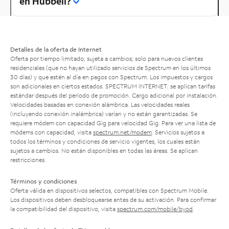
en Hubbell?
Detalles de la oferta de Internet
Oferta por tiempo limitado; sujeta a cambios; solo para nuevos clientes
residenciales (que no hayan utilizado servicios de Spectrum en los últimos
30 días) y que estén al día en pagos con Spectrum. Los impuestos y cargos
son adicionales en ciertos estados. SPECTRUM INTERNET: se aplican tarifas
estándar después del período de promoción. Cargo adicional por instalación.
Velocidades basadas en conexión alámbrica. Las velocidades reales
(incluyendo conexión inalámbrica) varían y no están garantizadas. Se
requiere módem con capacidad Gig para velocidad Gig. Para ver una lista de
módems con capacidad, visita
spectrum.net/modem
. Servicios sujetos a
todos los términos y condiciones de servicio vigentes, los cuales están
sujetos a cambios. No están disponibles en todas las áreas. Se aplican
restricciones.
Términos y condiciones
Oferta válida en dispositivos selectos, compatibles con Spectrum Mobile.
Los dispositivos deben desbloquearse antes de su activación. Para confirmar
la compatibilidad del dispositivo, visita
spectrum.com/mobile/byod
.