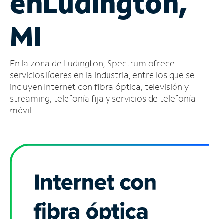
en
Ludington,
Administrar
MI
cuenta
Encuentra
una
En la zona de Ludington, Spectrum ofrece
tienda
servicios líderes en la industria, entre los que se
incluyen Internet con fibra óptica, televisión y
streaming, telefonía fija y servicios de telefonía
móvil.