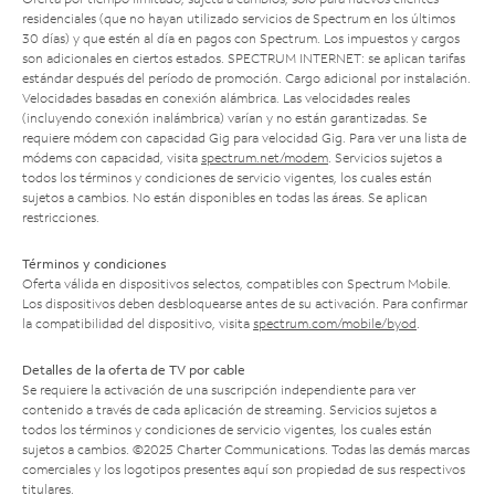
residenciales (que no hayan utilizado servicios de Spectrum en los últimos
30 días) y que estén al día en pagos con Spectrum. Los impuestos y cargos
son adicionales en ciertos estados. SPECTRUM INTERNET: se aplican tarifas
estándar después del período de promoción. Cargo adicional por instalación.
Velocidades basadas en conexión alámbrica. Las velocidades reales
(incluyendo conexión inalámbrica) varían y no están garantizadas. Se
requiere módem con capacidad Gig para velocidad Gig. Para ver una lista de
módems con capacidad, visita
spectrum.net/modem
. Servicios sujetos a
todos los términos y condiciones de servicio vigentes, los cuales están
sujetos a cambios. No están disponibles en todas las áreas. Se aplican
restricciones.
Términos y condiciones
Oferta válida en dispositivos selectos, compatibles con Spectrum Mobile.
Los dispositivos deben desbloquearse antes de su activación. Para confirmar
la compatibilidad del dispositivo, visita
spectrum.com/mobile/byod
.
Detalles de la oferta de TV por cable
Se requiere la activación de una suscripción independiente para ver
contenido a través de cada aplicación de streaming. Servicios sujetos a
todos los términos y condiciones de servicio vigentes, los cuales están
sujetos a cambios. ©2025 Charter Communications. Todas las demás marcas
comerciales y los logotipos presentes aquí son propiedad de sus respectivos
titulares.