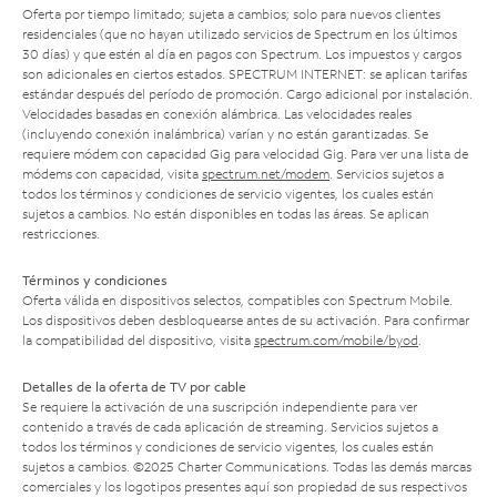
Oferta por tiempo limitado; sujeta a cambios; solo para nuevos clientes
residenciales (que no hayan utilizado servicios de Spectrum en los últimos
30 días) y que estén al día en pagos con Spectrum. Los impuestos y cargos
son adicionales en ciertos estados. SPECTRUM INTERNET: se aplican tarifas
estándar después del período de promoción. Cargo adicional por instalación.
Velocidades basadas en conexión alámbrica. Las velocidades reales
(incluyendo conexión inalámbrica) varían y no están garantizadas. Se
requiere módem con capacidad Gig para velocidad Gig. Para ver una lista de
módems con capacidad, visita
spectrum.net/modem
. Servicios sujetos a
todos los términos y condiciones de servicio vigentes, los cuales están
sujetos a cambios. No están disponibles en todas las áreas. Se aplican
restricciones.
Términos y condiciones
Oferta válida en dispositivos selectos, compatibles con Spectrum Mobile.
Los dispositivos deben desbloquearse antes de su activación. Para confirmar
la compatibilidad del dispositivo, visita
spectrum.com/mobile/byod
.
Detalles de la oferta de TV por cable
Se requiere la activación de una suscripción independiente para ver
contenido a través de cada aplicación de streaming. Servicios sujetos a
todos los términos y condiciones de servicio vigentes, los cuales están
sujetos a cambios. ©2025 Charter Communications. Todas las demás marcas
comerciales y los logotipos presentes aquí son propiedad de sus respectivos