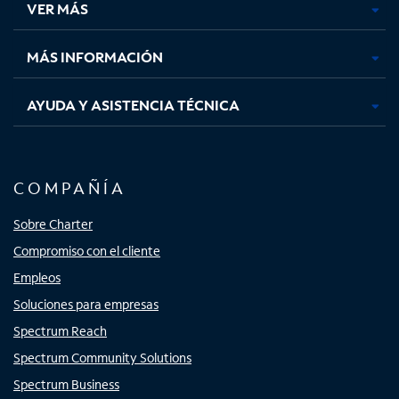
VER MÁS
pestaña
pestaña
pestaña
pestaña
nueva
nueva
nueva
nueva
MÁS INFORMACIÓN
AYUDA Y ASISTENCIA TÉCNICA
COMPAÑÍA
Sobre Charter
Compromiso con el cliente
Empleos
Soluciones para empresas
Spectrum Reach
Spectrum Community Solutions
Spectrum Business