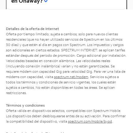
en Onaway?
Detalles de la oferta de Internet
Oferta por tiempo limitado; sujeta a cambios; solo para nuevos clientes
residenciales (que no hayan utilizado servicios de Spectrum en los últimos
30 días) y que estén al día en pagos con Spectrum. Los impuestos y cargos
son adicionales en ciertos estados. SPECTRUM INTERNET: se aplican tarifas
estándar después del período de promoción. Cargo adicional por instalación.
Velocidades basadas en conexión alámbrica. Las velocidades reales
(incluyendo conexión inalámbrica) varían y no están garantizadas. Se
requiere módem con capacidad Gig para velocidad Gig. Para ver una lista de
módems con capacidad, visita
spectrum.net/modem
. Servicios sujetos a
todos los términos y condiciones de servicio vigentes, los cuales están
sujetos a cambios. No están disponibles en todas las áreas. Se aplican
restricciones.
Términos y condiciones
Oferta válida en dispositivos selectos, compatibles con Spectrum Mobile.
Los dispositivos deben desbloquearse antes de su activación. Para confirmar
la compatibilidad del dispositivo, visita
spectrum.com/mobile/byod
.