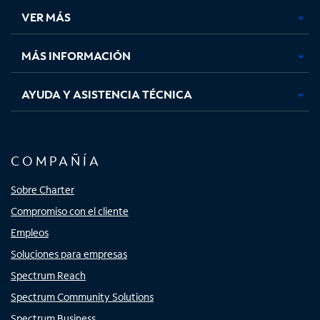
una
una
una
una
VER MÁS
pestaña
pestaña
pestaña
pestaña
nueva
nueva
nueva
nueva
MÁS INFORMACIÓN
AYUDA Y ASISTENCIA TÉCNICA
COMPAÑÍA
Sobre Charter
Compromiso con el cliente
Empleos
Soluciones para empresas
Spectrum Reach
Spectrum Community Solutions
Spectrum Business