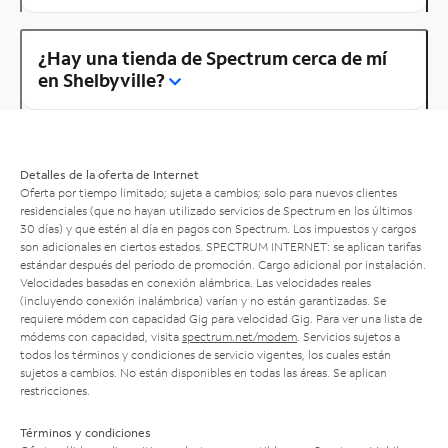
¿Hay una tienda de Spectrum cerca de mí
en Shelbyville?
Detalles de la oferta de Internet
Oferta por tiempo limitado; sujeta a cambios; solo para nuevos clientes
residenciales (que no hayan utilizado servicios de Spectrum en los últimos
30 días) y que estén al día en pagos con Spectrum. Los impuestos y cargos
son adicionales en ciertos estados. SPECTRUM INTERNET: se aplican tarifas
estándar después del período de promoción. Cargo adicional por instalación.
Velocidades basadas en conexión alámbrica. Las velocidades reales
(incluyendo conexión inalámbrica) varían y no están garantizadas. Se
requiere módem con capacidad Gig para velocidad Gig. Para ver una lista de
módems con capacidad, visita
spectrum.net/modem
. Servicios sujetos a
todos los términos y condiciones de servicio vigentes, los cuales están
sujetos a cambios. No están disponibles en todas las áreas. Se aplican
restricciones.
Términos y condiciones