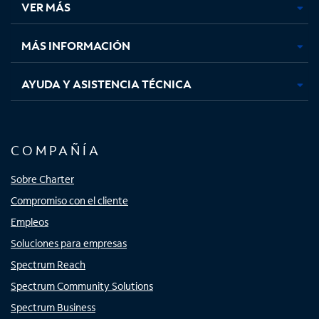
VER MÁS
pestaña
pestaña
pestaña
pestaña
nueva
nueva
nueva
nueva
MÁS INFORMACIÓN
AYUDA Y ASISTENCIA TÉCNICA
COMPAÑÍA
Sobre Charter
Compromiso con el cliente
Empleos
Soluciones para empresas
Spectrum Reach
Spectrum Community Solutions
Spectrum Business