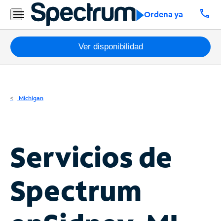
Residencial
call
Ordena ya
Business
Paquetes
Ver disponibilidad
Internet
TV
Michigan
Móvil
Teléfono
Servicios de
Residencial
Business
Spectrum
Contáctanos
Inglés