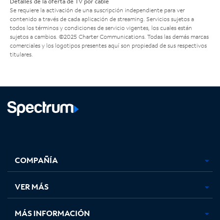
Detalles de la oferta de TV por cable
Se requiere la activación de una suscripción independiente para ver
contenido a través de cada aplicación de streaming. Servicios sujetos a
todos los términos y condiciones de servicio vigentes, los cuales están
sujetos a cambios. ©2025 Charter Communications. Todas las demás marcas
comerciales y los logotipos presentes aquí son propiedad de sus respectivos
titulares.
Facebook,
Instagram,
Youtube,
X,
se
se
se
se
COMPAÑÍA
abre
abre
abre
abre
en
en
en
en
una
una
una
una
VER MÁS
pestaña
pestaña
pestaña
pestaña
nueva
nueva
nueva
nueva
MÁS INFORMACIÓN