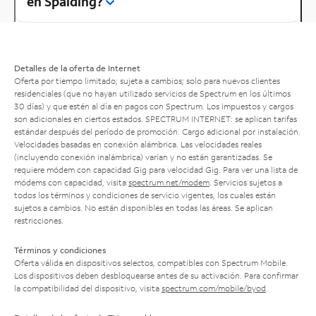
en Spalding?
Detalles de la oferta de Internet
Oferta por tiempo limitado; sujeta a cambios; solo para nuevos clientes
residenciales (que no hayan utilizado servicios de Spectrum en los últimos
30 días) y que estén al día en pagos con Spectrum. Los impuestos y cargos
son adicionales en ciertos estados. SPECTRUM INTERNET: se aplican tarifas
estándar después del período de promoción. Cargo adicional por instalación.
Velocidades basadas en conexión alámbrica. Las velocidades reales
(incluyendo conexión inalámbrica) varían y no están garantizadas. Se
requiere módem con capacidad Gig para velocidad Gig. Para ver una lista de
módems con capacidad, visita
spectrum.net/modem
. Servicios sujetos a
todos los términos y condiciones de servicio vigentes, los cuales están
sujetos a cambios. No están disponibles en todas las áreas. Se aplican
restricciones.
Términos y condiciones
Oferta válida en dispositivos selectos, compatibles con Spectrum Mobile.
Los dispositivos deben desbloquearse antes de su activación. Para confirmar
la compatibilidad del dispositivo, visita
spectrum.com/mobile/byod
.